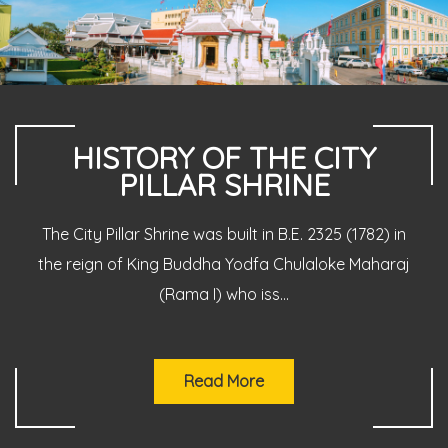
HISTORY OF THE CITY
HOW TO PAY RESPECT
PILLAR SHRINE
Step 1 In the Buddha Image Hall, bring the lotus
The City Pillar Shrine was built in B.E. 2325 (1782) in
flower to worship the Buddha Image, relic...
the reign of King Buddha Yodfa Chulaloke Maharaj
(Rama I) who iss...
Read More
Read More