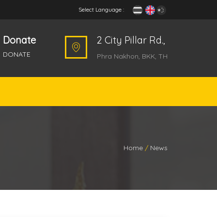
Select Language :
Donate
2 City Pillar Rd.,
DONATE
Phra Nakhon, BKK, TH
Home
News