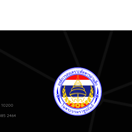
 10200
 485 2464