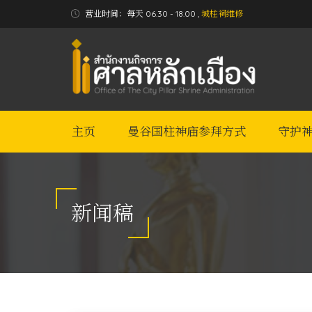
营业时间：每天 06.30 - 18.00 ,
城柱祠维修
主页
曼谷国柱神庙参拜方式
守护
新闻稿