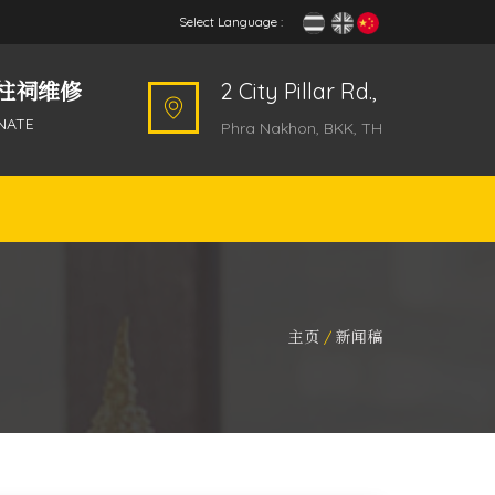
Select Language :
柱祠维修
2 City Pillar Rd.,
NATE
Phra Nakhon, BKK, TH
主页
新闻稿