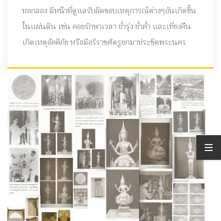
หอกลอง มีหน้าที่ดูแลรับผิดชอบเหตุการณ์ต่างๆอันเกิดขึ้น
ในแผ่นดิน เช่น คอยรักษาเวลา ย่ำรุ่ง ย่ำค่ำ และเที่ยงคืน
เกิดเหตุอัคคีภัย หรือมีอริราชศัตรูยกมาประชิดพระนคร