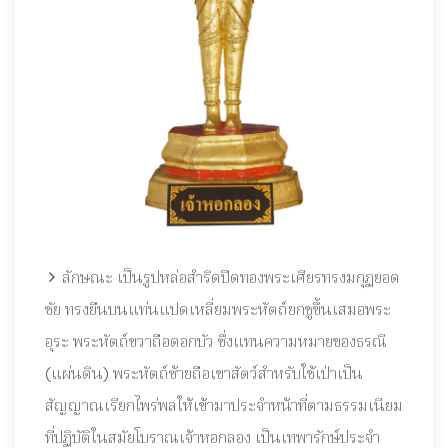
ลักษณะ เป็นรูปหล่อสำริดปิดทองพระเศียรทรงมกุฏยอด
ชัย ทรงยืนบนแท่นแปดเหลี่ยมพระหัตถ์ยกชูขึ้นเสมอพระ
อุระ พระหัตถ์ขวาถือดอกบัว ซึ่งแทนความหมายของธรณี
(แผ่นดิน) พระหัตถ์ซ้ายถือเขาสัตว์สำหรับใช้เป่าเป็น
สัญญาณเรียกไพร่พลให้เข้ามาประจำหน้าที่ตามธรรมเนียม
ที่ปฏิบัติในสมัยโบราณเจ้าหอกลอง เป็นเทพารักษ์ประจำ