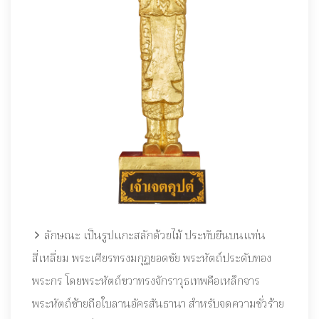
ลักษณะ เป็นรูปแกะสลักด้วยไม้ ประทับยืนบนแท่น
สี่เหลี่ยม พระเศียรทรงมกุฏยอดชัย พระหัตถ์ประดับทอง
พระกร โดยพระหัตถ์ขวาทรงจักราวุธเทพคือเหล็กจาร
พระหัตถ์ซ้ายถือใบลานอัครสันธานา สำหรับจดความชั่วร้าย